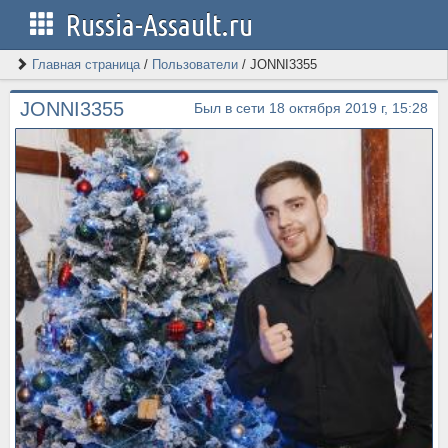
Russia-Assault.ru
Главная страница
/
Пользователи
/
JONNI3355
JONNI3355
Был в сети 18 октября 2019 г, 15:28