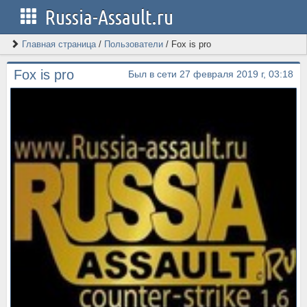
Russia-Assault.ru
Главная страница
/
Пользователи
/
Fox is pro
Fox is pro
Был в сети 27 февраля 2019 г, 03:18