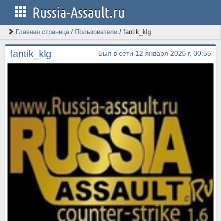
Russia-Assault.ru
Главная страница
/
Пользователи
/
fantik_klg
fantik_klg
Был в сети 12 января 2025 г, 00:55