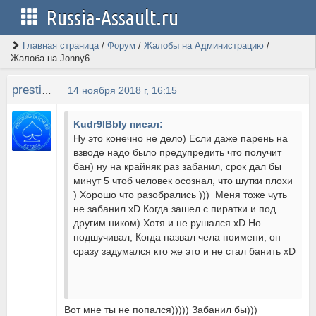
Russia-Assault.ru
Главная страница
/
Форум
/
Жалобы на Администрацию
/
Жалоба на Jonny6
prestidigitator
14 ноября 2018 г, 16:15
Kudr9IBbIy писал:
Ну это конечно не дело) Если даже парень на
взводе надо было предупредить что получит
бан) ну на крайняк раз забанил, срок дал бы
минут 5 чтоб человек осознал, что шутки плохи
) Хорошо что разобрались ))) Меня тоже чуть
не забанил xD Когда зашел с пиратки и под
другим ником) Хотя и не рушался xD Но
подшучивал, Когда назвал чела поимени, он
сразу задумался кто же это и не стал банить xD
Вот мне ты не попался))))) Забанил бы)))