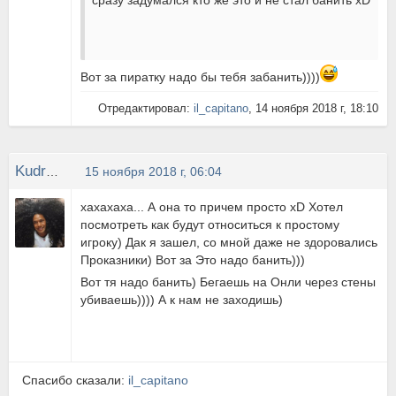
сразу задумался кто же это и не стал банить xD
Вот за пиратку надо бы тебя забанить))))
Отредактировал:
il_capitano
, 14 ноября 2018 г, 18:10
Kudr9IBbIy
15 ноября 2018 г, 06:04
хахахаха... А она то причем просто xD Хотел
посмотреть как будут относиться к простому
игроку) Дак я зашел, со мной даже не здоровались
Проказники) Вот за Это надо банить)))
Вот тя надо банить) Бегаешь на Онли через стены
убиваешь)))) А к нам не заходишь)
Спасибо сказали:
il_capitano