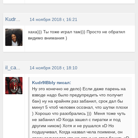
Kudr9IBbIy
14 ноября 2018 г, 16:21
хаха))) Ты тоже играл там))) Просто не обратил
видимо внимания )
il_capitano
14 ноября 2018 г, 18:10
Kudr9IBbIy писал:
Ну это конечно не дело) Если даже парень на
взводе надо было предупредить что получит
бан) ну на крайняк раз забанил, срок дал бы
минут 5 чтоб человек осознал, что шутки плохи
) Хорошо что разобрались ))) Меня тоже чуть
не забанил xD Когда зашел с пиратки и под
другим ником) Хотя и не рушался xD Но
подшучивал, Когда назвал чела поимени, он