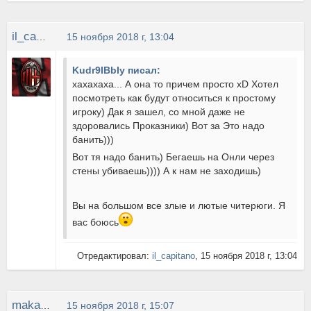
il_capitano
15 ноября 2018 г, 13:04
Kudr9IBbIy писал:
хахахаха... А она то причем просто xD Хотел
посмотреть как будут относиться к простому
игроку) Дак я зашел, со мной даже не
здоровались Проказники) Вот за Это надо
банить)))
Вот тя надо банить) Бегаешь на Онли через
стены убиваешь)))) А к нам не заходишь)
Вы на большом все злые и лютые читерюги. Я
вас боюсь
Отредактировал:
il_capitano
, 15 ноября 2018 г, 13:04
makaka
15 ноября 2018 г, 15:07