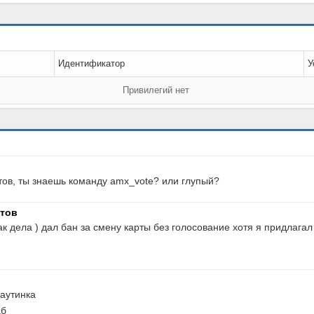
Идентификатор
У
Привилегий нет
ов, ты знаешь команду amx_vote? или глупый?
атов
к дела ) дал бан за смену карты без голосование хотя я придлагал
паутинка
аб