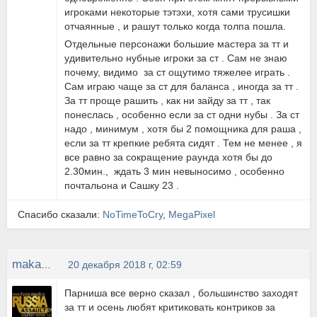
игроками некоторые тэтэхи, хотя сами трусишки
отчаянные , и рашут только когда толпа пошла.
Отдельные персонажи большие мастера за тт и
удивительно нубные игроки за ст . Сам не знаю
почему, видимо за ст ощутимо тяжелее играть .
Сам играю чаще за ст для баланса , иногда за тт .
За тт проще рашить , как ни зайду за тт , так
понеслась , особенно если за ст одни нубы . За ст
надо , минимум , хотя бы 2 помощника для раша ,
если за тт крепкие ребята сидят . Тем не менее , я
все равно за сокращение раунда хотя бы до
2.30мин., ждать 3 мин невыносимо , особенно
почтальона и Сашку 23 .
Спасибо сказали:
NoTimeToCry
,
MegaPixel
makaka
20 декабря 2018 г, 02:59
Парниша все верно сказал , большинство заходят
за тт и осень любят критиковать контриков за