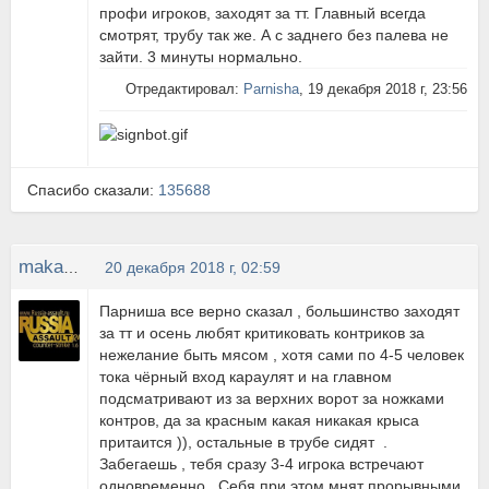
профи игроков, заходят за тт. Главный всегда
смотрят, трубу так же. А с заднего без палева не
зайти. 3 минуты нормально.
Отредактировал:
Parnisha
, 19 декабря 2018 г, 23:56
Спасибо сказали:
135688
makaka
20 декабря 2018 г, 02:59
Парниша все верно сказал , большинство заходят
за тт и осень любят критиковать контриков за
нежелание быть мясом , хотя сами по 4-5 человек
тока чёрный вход караулят и на главном
подсматривают из за верхних ворот за ножками
контров, да за красным какая никакая крыса
притаится )), остальные в трубе сидят .
Забегаешь , тебя сразу 3-4 игрока встречают
одновременно . Себя при этом мнят прорывными