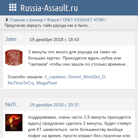
Russia-Assault.ru
Главная страница
/
Форум
/
ONLY ASSAULT 47/48
/
Предлагаю вернуть тайм раунда как и было...
John
19 декабря 2018 г, 18:43
3 минуты это много для раунда на таких не
больших картах. Приходится ждать нубов или
"тактиков" чтобы они зашли по столько времени...
Спасибо сказали:
il_capitano
,
Gomel_MoloDoi_D
,
NoTimeToCry
,
MegaPixel
NoTimeToCry
19 декабря 2018 г, 20:37
поддерживаю, очень часто 1,5 минуты приходится
ждать) предлагаю сделать 2 минуты, будет стимул
для КТ шевелиться, хотя большинству вообще
пофиг на время, просто играют без стратегии или