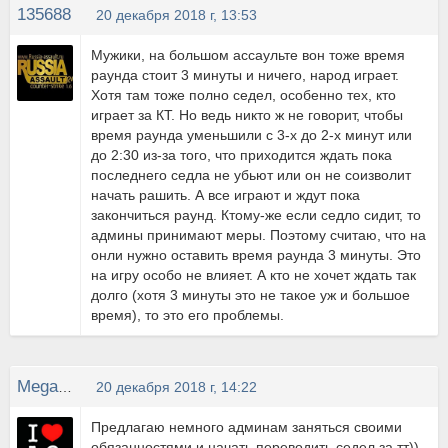
135688
20 декабря 2018 г, 13:53
Мужики, на большом ассаульте вон тоже время
раунда стоит 3 минуты и ничего, народ играет.
Хотя там тоже полно седел, особенно тех, кто
играет за КТ. Но ведь никто ж не говорит, чтобы
время раунда уменьшили с 3-х до 2-х минут или
до 2:30 из-за того, что приходится ждать пока
последнего седла не убьют или он не соизволит
начать рашить. А все играют и ждут пока
закончиться раунд. Ктому-же если седло сидит, то
админы принимают меры. Поэтому считаю, что на
онли нужно оставить время раунда 3 минуты. Это
на игру особо не влияет. А кто не хочет ждать так
долго (хотя 3 минуты это не такое уж и большое
время), то это его проблемы.
MegaPixel
20 декабря 2018 г, 14:22
Предлагаю немного админам заняться своими
обязанностями и начать переводить седел за тт))