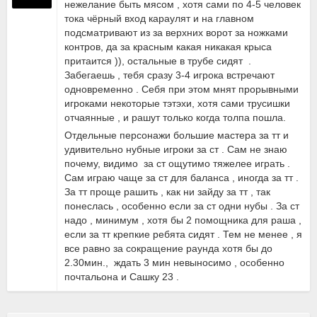
нежелание быть мясом , хотя сами по 4-5 человек
тока чёрный вход караулят и на главном
подсматривают из за верхних ворот за ножками
контров, да за красным какая никакая крыса
притаится )), остальные в трубе сидят .
Забегаешь , тебя сразу 3-4 игрока встречают
одновременно . Себя при этом мнят прорывными
игроками некоторые тэтэхи, хотя сами трусишки
отчаянные , и рашут только когда толпа пошла.
Отдельные персонажи большие мастера за тт и
удивительно нубные игроки за ст . Сам не знаю
почему, видимо за ст ощутимо тяжелее играть .
Сам играю чаще за ст для баланса , иногда за тт .
За тт проще рашить , как ни зайду за тт , так
понеслась , особенно если за ст одни нубы . За ст
надо , минимум , хотя бы 2 помощника для раша ,
если за тт крепкие ребята сидят . Тем не менее , я
все равно за сокращение раунда хотя бы до
2.30мин., ждать 3 мин невыносимо , особенно
почтальона и Сашку 23 .