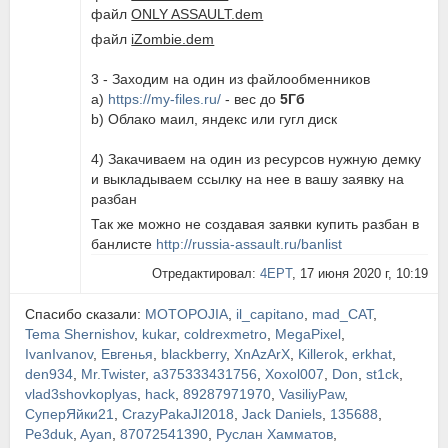
файл
ONLY ASSAULT.dem
файл
iZombie.dem
3 - Заходим на один из файлообменников
a)
https://my-files.ru/
- вес до
5Гб
b) Облако маил, яндекс или гугл диск
4) Закачиваем на один из ресурсов нужную демку
и выкладываем ссылку на нее в вашу заявку на
разбан
Так же можно не создавая заявки купить разбан в
банлисте
http://russia-assault.ru/banlist
Отредактировал:
4EPT
, 17 июня 2020 г, 10:19
Спасибо сказали:
MOTOPOJIA
,
il_capitano
,
mad_CAT
,
Tema Shernishov
,
kukar
,
coldrexmetro
,
MegaPixel
,
IvanIvanov
,
Евгенья
,
blackberry
,
XnAzArX
,
Killerok
,
erkhat
,
den934
,
Mr.Twister
,
a375333431756
,
Xoxol007
,
Don
,
st1ck
,
vlad3shovkoplyas
,
hack
,
89287971970
,
VasiliyPaw
,
СуперЯйки21
,
CrazyPakaJI2018
,
Jack Daniels
,
135688
,
Pe3duk
,
Ayan
,
87072541390
,
Руслан Хамматов
,