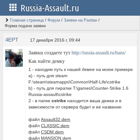
Russia-Assault.ru
Главная страница
/
Форум
/
Заявки на Разбан
/
Форма подачи заявки
4EPT
17 декабря 2016 г, 09:44
Заявки создаете тут
http://russia-assault.ru/bans/
Как найти демку
1 - находим путь к нашей
демке
на моем примере
a) - путь для steam
F:\steam\steamapps\Common\Half-Life\cstrike
b) - путь для пиратки T:\games\Counter-Strike 1.6
Russia-assault\cstrike
2 - в папке
cstrike
находится ваша демка и в
зависимости от сервера будет и ее название:
файл
Assault32.dem
файл
CLASSIC.dem
файл
CSDM.dem
файл
MANSION.dem